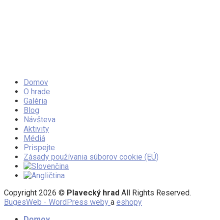
Domov
O hrade
Galéria
Blog
Návšteva
Aktivity
Médiá
Prispejte
Zásady používania súborov cookie (EÚ)
Copyright 2026 ©
Plavecký hrad
All Rights Reserved.
BugesWeb - WordPress weby
a
eshopy
Domov