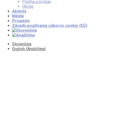
Poloha a prístup
Okolie
Aktivity
Médiá
Prispejte
Zásady používania súborov cookie (EÚ)
Slovenčina
English
(
Angličtina
)