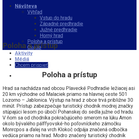
Návšteva
Výhľad
Vstup do hradu
Západné predhradie
Južné predhradie
Horný hrad
Poloha a prístup
Poloha a prístup
Okolie
Aktivity
Médiá
Chcem prispieť
Poloha a prístup
Hrad sa nachádza nad obcou Plavecké Podhradie ležiacej asi
20 km východne od Malaciek priamo na hlavnej ceste 501
Lozorno – Jablonica. Výstup na hrad z obce trvá približne 30
minút. Prístup zabezpečuje turistický chodník modrej značky
stúpajúci lesom po úbočí Pohanskej do sedla južne od hradu.
V ňom sa od chodníka pokračujúceho smerom na lúku Amon
okolo bývalého pálffyovské-ho poľovníckeho zámočku
Monrcpos a ďalej na vrch Klokoč odpája značená odbočka
vedúca priamo na hrad. Modro značený turistický chodník