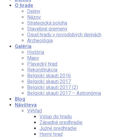
O hrade
Dejiny
Názov
Strategická poloha
Stavebné premeny
Osud hradu v novodobých dejinách
Archeológia
Galéria
História
Mapy
Plavecký hrad
Rekonštrukcia
Belgickí skauti 2016
Belgickí skauti 2017
Belgickí skauti 2017 (2)
Belgickí skauti 2017 – Astronómia
Blog
Návšteva
Výhľad
Vstup do hradu
Západné predhradie
Južné predhradie
Horný hrad